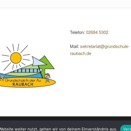
Telefon:
02684 5302
Mail:
sekretariat@grundschule-
raubach.de
Stolz präsentiert von
WordPress
|
Theme:
Head Blog
ebsite weiter nutzt, gehen wir von deinem Einverständnis aus.
Ver