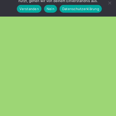
nutzt, gehen wir von deinem Einverständnis aus.
Stolz präsentiert von
WordPress
|
Theme:
Head Blog
Verstanden
Nein
Datenschutzerklärung